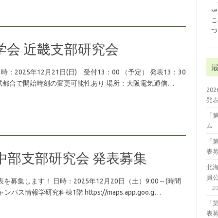
se
こ
つ
学会 近畿支部研究会
2025年12月21日(日) 受付13：00 （予定） 発表13：30
入試都合で開始時刻の変更可能性あり 場所：大阪電気通信…
20
発
「
ム
「
表
会中部支部研究会 発表募集
北
員
募集します！ 日時：2025年12月20日（土）9:00～(時間
2
報学研究科棟1階 https://maps.app.goo.g…
「
表