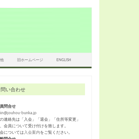
他
旧ホームページ
ENGLISH
お問い合わせ
員問合せ
iin@jouhou-bunka.jp
の連絡先は「入会」「退会」「住所等変更」
、会員について受け付けを致します。
会については
入会案内
をご覧ください。
般問合せ