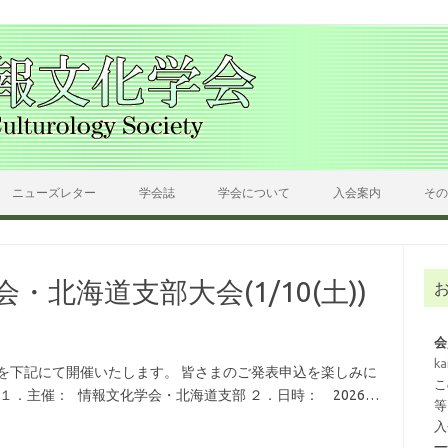
ニューズレター
学会誌
学会について
入会案内
その
会・北海道支部大会(1/10(土))
会
ka
会を下記にて開催いたします。 皆さまのご発表申込を楽しみに
こ
 １．主催： 情報文化学会・北海道支部 ２．日時： 2026…
等
入
一