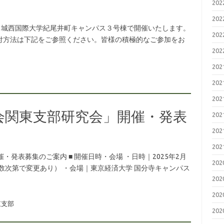
20
20
土) に、城西国際大学紀尾井町キャンパス３号棟で開催いたします。
20
付方法は下記をご参照ください。皆様の積極的なご参加をお
20
20
20
20
会関東支部研究会」開催・発表
20
20
20
発表募集のご案内 ■ 開催日時・会場 ・日時｜2025年2月
20
刻は発表件数次第で変更あり） ・会場｜東京経済大学 国分寺キャンパス
20
20
東支部
20