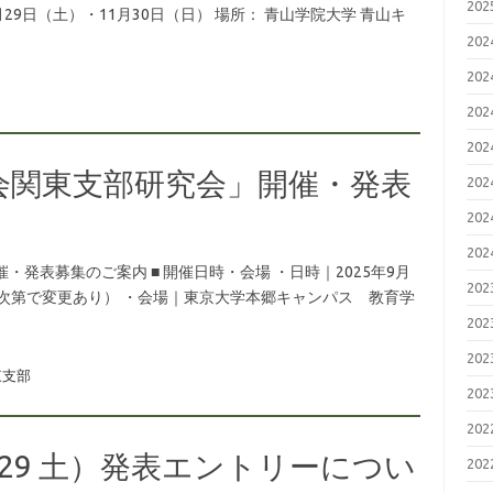
20
月29日（土）・11月30日（日） 場所： 青山学院大学 青山キ
20
20
20
20
会関東支部研究会」開催・発表
20
20
20
発表募集のご案内 ■ 開催日時・会場 ・日時｜2025年9月
20
は発表件数次第で変更あり） ・会場｜東京大学本郷キャンパス 教育学
20
20
東支部
20
20
/29 土）発表エントリーについ
20