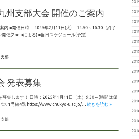
20
会九州支部大会 開催のご案内
20
20
 ■開催日時 2025年2月11日(火) 12:50～16:30（終了
20
催(Zoomによる) ■当日スケジュール(予定) …
20
20
支部
20
20
会 発表募集
20
20
集します！ 日時：2025年1月11日（土）9:30～(時間は仮
20
 https://www.chukyo-u.ac.jp/…
続きを読む »
20
支部
20
20