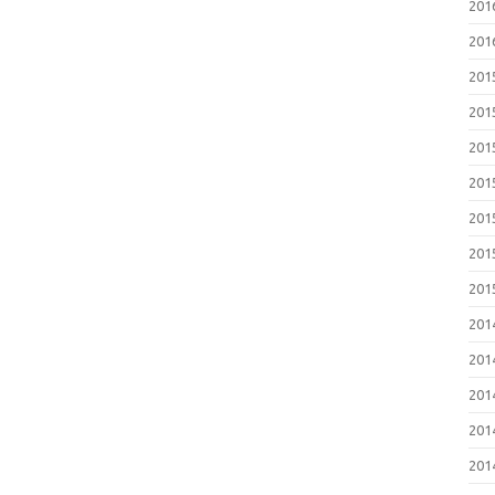
20
20
20
20
20
20
20
20
20
20
20
20
20
20