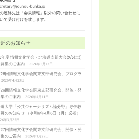
cretary@jouhou-bunka.jp
の連絡先は「会員情報」以外の問い合わせに
いて受け付けを致します。
最近のお知らせ
26年度 情報文化学会・北海道支部大会(9/5(土))
表募集のご案内
2026年5月13日
第28回情報文化学会関東支部研究会」プログラ
2026年4月23日
第28回情報文化学会関東支部研究会」開催・発
募集のご案内
2026年4月11日
海道大学「公共ジャーナリズム論分野」専任教
公募のお知らせ （令和8年4月6日（月）必着）
026年3月25日
第27回情報文化学会関東支部研究会」開催・発
募集のご案内
2026年1月29日