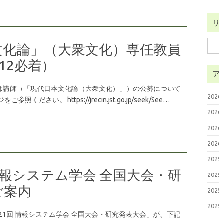
検
文化論」（大衆文化）専任教員
索:
12必着）
は講師（「現代日本文化論（大衆文化）」）の公募について
20
い。 https://jrecin.jst.go.jp/seek/See…
20
20
20
20
1回 情報システム学会 全国大会・研
20
ご案内
20
20
 第21回 情報システム学会 全国大会・研究発表大会」が、下記