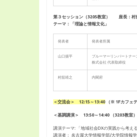
第３セッション（3205教室） 座長：村
テーマ：「理論と情報文化」
発表者
発表者所属
山口揚平
ブルーマーリンパートナー
株式会社 代表取締役
村舘靖之
内閣府
＜交流会＞ 12:15～13:40
（※ 1Fカフ
＜基調講演＞ 13:50～14:40
（3203教室
講演テーマ: 「地域社会DXの実践から考え
講演者： 名古屋大学情報学部/大学院情報学