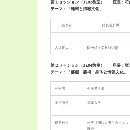
第１セッション（3202教室） 座長：符
テーマ：「地域と情報文化」
発表者
発表者所属
古坂正人
国士舘大学政経学部
第２セッション（3204教室） 座長：坂
テーマ：「芸能・芸術・身体と情報文化」
発表者
発表者所属
山田雅敏
常葉大学
糀谷枝里
一般社団法人養生ダイエッ
協会