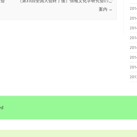
大会
（第33回全国大会終了後）情報文化学研究会のご
20
案内
→
20
20
20
20
20
20
20
ed