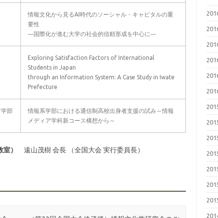
20
情報文化から見るAI時代のソーシャル・キャピタルの重
要性
20
―国際化が進む大学の社会的信頼形成を中心に―
20
Exploring Satisfaction Factors of International
20
Students in Japan
20
through an Information System: A Case Study in Iwate
Prefecture
20
20
ア学部
情報系学部における通信制高校出身者支援の試み～情報
メディア学科新コース構想から～
20
20
3教室）
遠山茂樹 会長 （全国大会 実行委員長）
20
20
20
20
20