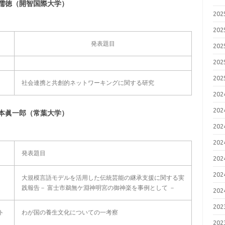
儒徳（開智国際大学）
20
20
発表題目
20
20
20
社会連携と共創的ネットワーキングに関する研究
20
20
本眞一郎（常葉大学）
20
20
発表題目
20
20
大規模言語モデルを活用した伝統芸能の継承支援に関する実
践報告－ 富士市鵜無ケ淵神明宮の御神楽を事例として －
20
20
ト
わが国の養生文化についての一考察
20