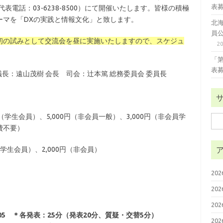
表
代表電話：03-6238-8500）にて開催いたします。皆様の積極
ーマを「DXの実践と情報文化」と致します。
北
員
初の試みとして交流会を昼に実施いたしますので、スケジュ
2
「
表
議長：遠山茂樹 会長 司会：辻本篤 総務委員会 委員長
00円（学生会員）、5,000円（非会員一般）、3,000円（非会員学
検
費不要）
索:
円（学生会員）、2,000円（非会員）
20
20
20
:05 ＊各発表：25分（発表20分、質疑・交替5分）
20