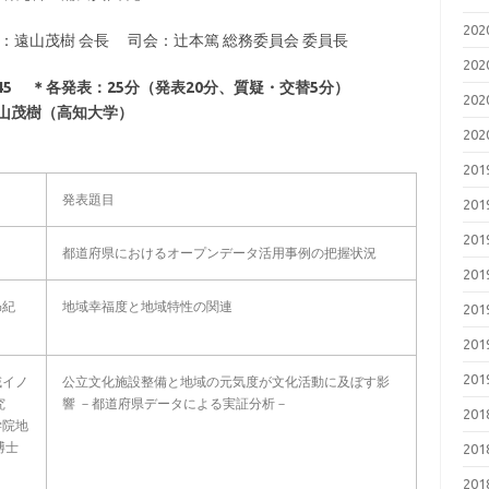
20
：遠山茂樹 会長 司会：辻本篤 総務委員会 委員長
20
5
＊
各発表：25分（発表20分、質疑・交替5分）
20
山茂樹（高知大学）
20
20
発表題目
20
20
都道府県におけるオープンデータ活用事例の把握状況
20
昴紀
地域幸福度と地域特性の関連
20
20
20
域イノ
公立文化施設整備と地域の元気度が文化活動に及ぼす影
究
響 －都道府県データによる実証分析－
20
学院地
博士
20
20