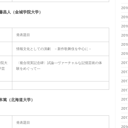
20
藤昌人（金城学院大学）
20
20
発表題目
20
20
情報文化としての演劇 －新作歌舞伎を中心に－
20
20
学院大
〈複合現実記念碑〉試論―ヴァーチャルな記憶芸術の体
学芸
験をめぐって―
20
20
20
20
本篤（北海道大学）
20
20
発表題目
20