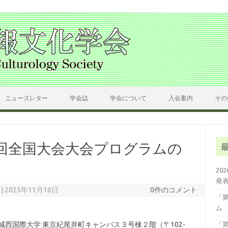
ニューズレター
学会誌
学会について
入会案内
その
 第33回全国大会大会プログラムの
20
発
|
2025年11月16日
0件のコメント
「
ム
城西国際大学 東京紀尾井町キャンパス３号棟２階（〒102-
「