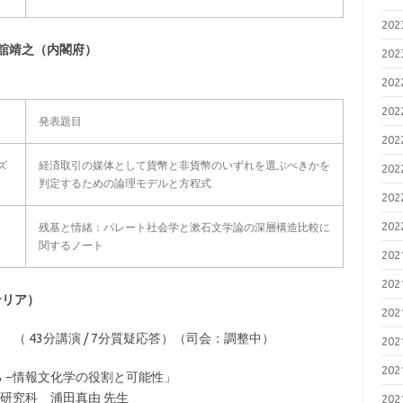
20
舘靖之（内閣府）
20
20
20
発表題目
20
ズ
経済取引の媒体として貨幣と非貨幣のいずれを選ぶべきかを
20
判定するための論理モデルと方程式
20
20
残基と情緒：パレート社会学と漱石文学論の深層構造比較に
関するノート
20
20
ェテリア）
20
）
（ 43分講演 / 7分質疑応答）（司会：調整中）
20
20
る −情報文化学の役割と可能性」
研究科 浦田真由 先生
20