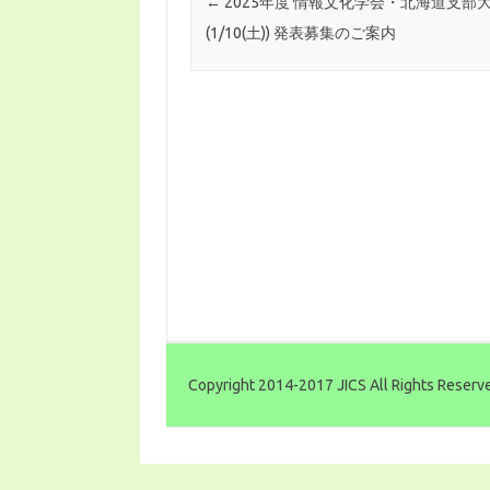
投稿ナビゲーション
←
2025年度 情報文化学会・北海道支部
(1/10(土)) 発表募集のご案内
Copyright 2014-2017 JICS All Rights Reserv