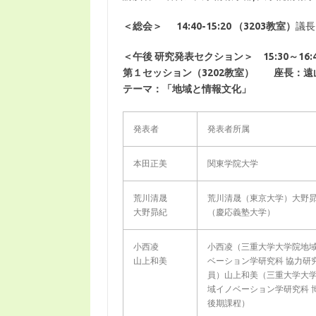
＜総会＞ 14:40-15:20
（3203教室）
議長
＜午後 研究発表セクション＞ 15:30～16:4
第１セッション（3202教室） 座長：遠
テーマ：「地域と情報文化」
発表者
発表者所属
本田正美
関東学院大学
荒川清晟
荒川清晟（東京大学）大野
大野昴紀
（慶応義塾大学）
小西凌
小西凌（三重大学大学院地
山上和美
ベーション学研究科 協力研
員）山上和美（三重大学大
域イノベーション学研究科 
後期課程）