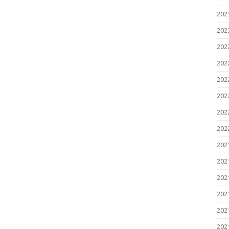
20
20
20
20
20
20
20
20
20
20
20
20
20
20