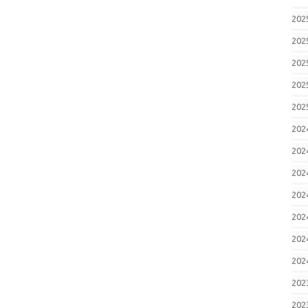
20
20
20
20
20
20
20
20
20
20
20
20
20
20