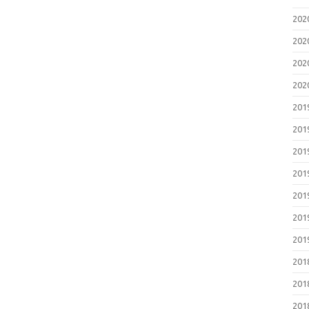
20
20
20
20
20
20
20
20
20
20
20
20
20
20