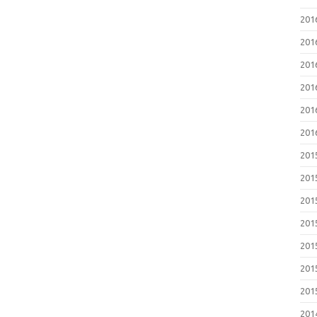
20
20
20
20
20
20
20
20
20
20
20
20
20
20