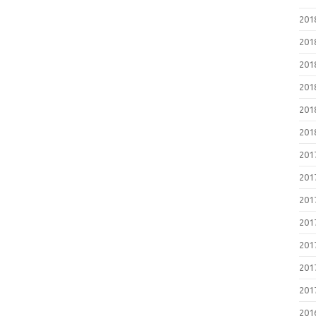
20
20
20
20
20
20
20
20
20
20
20
20
20
20