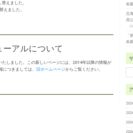
差し替えました。
表
し替えました。
北
員
2
「
表
ューアルについて
いたしました。この新しいページには、2014年以降の情報が
情報につきましては、
旧ホームページ
からご覧ください。
検
索:
20
20
20
20