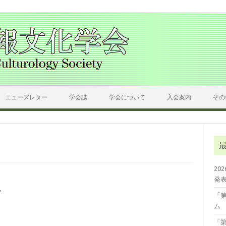
ニューズレター
学会誌
学会について
入会案内
その
20
発
7
「
ム
「