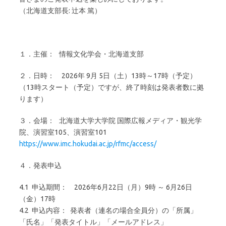
（北海道支部長: 辻本 篤）
１．主催： 情報文化学会・北海道支部
２．日時： 2026年 9月 5日（土）13時～17時（予定）
（13時スタート（予定）ですが、終了時刻は発表者数に拠
ります）
３．会場： 北海道大学大学院 国際広報メディア・観光学
院、演習室105、演習室101
https://www.imc.hokudai.ac.jp/rfmc/access/
４．発表申込
4.1 申込期間： 2026年6月22日（月）9時 ～ 6月26日
（金）17時
4.2 申込内容： 発表者（連名の場合全員分）の「所属」
「氏名」「発表タイトル」「メールアドレス」