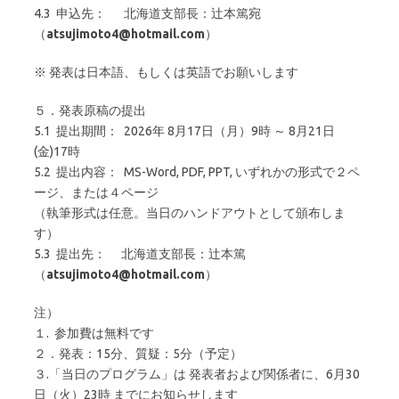
4.3 申込先： 北海道支部長：辻本篤宛
（
atsujimoto4@hotmail.com
）
※ 発表は日本語、もしくは英語でお願いします
５．発表原稿の提出
5.1 提出期間： 2026年 8月17日（月）9時 ～ 8月21日
(金)17時
5.2 提出内容： MS-Word, PDF, PPT, いずれかの形式で２ペ
ージ、または４ページ
（執筆形式は任意。当日のハンドアウトとして頒布しま
す）
5.3 提出先： 北海道支部長：辻本篤
（
atsujimoto4@hotmail.com
）
注）
１. 参加費は無料です
２．発表：15分、質疑：5分（予定）
３.「当日のプログラム」は 発表者および関係者に、6月30
日（火）23時 までにお知らせします