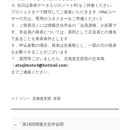
４. 当日は発表データ入りのノートPCをご持参ください。
プロジェクターで映写してご発表いただきます（Macユー
ザーの方は、専用のコネクターをご準備ください)
５．ご発表頂くには情報文化学会の「会員資格」が必要で
す。非会員の発表については、原則として正会員との連名
であることを発表条件とします
６．申込多数の場合、発表は先着順とし、一部の方の発表
をお断りすることがございます
７．質問等ございましたら、北海道支部長の辻本篤
（
atsujimoto4@hotmail.com
）
までご連絡ください。
カテゴリー:
北海道支部
支部
投稿ナビゲーション
←
「第28回情報文化学会関