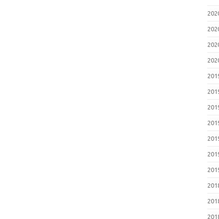
20
20
20
20
20
20
20
20
20
20
20
20
20
20