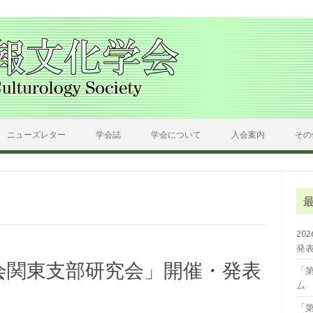
ニューズレター
学会誌
学会について
入会案内
その
20
発
会関東支部研究会」開催・発表
「
ム
「