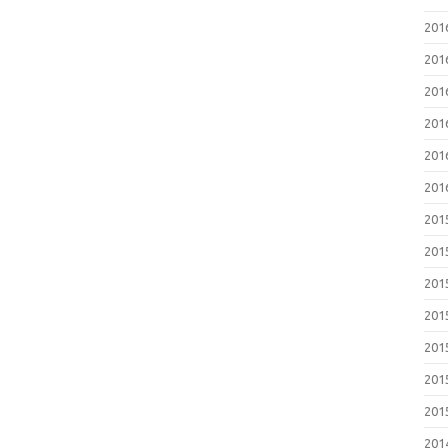
20
20
20
20
20
20
20
20
20
20
20
20
20
20