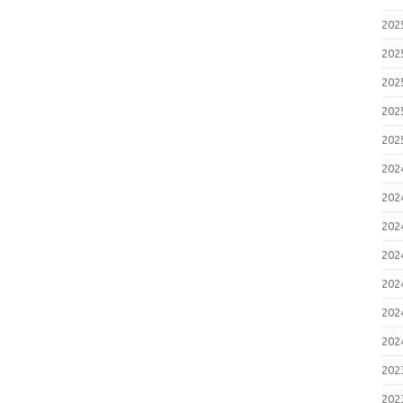
20
20
20
20
20
20
20
20
20
20
20
20
20
20