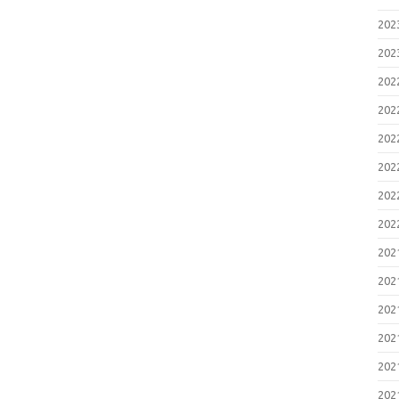
20
20
20
20
20
20
20
20
20
20
20
20
20
20