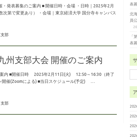
表
発表募集のご案内 ■ 開催日時・会場 ・日時｜2025年2月
刻は発表件数次第で変更あり） ・会場｜東京経済大学 国分寺キャンパス
北
員
2
東支部
「
表
会九州支部大会 開催のご案内
検
 ■開催日時 2025年2月11日(火) 12:50～16:30（終了
索:
催(Zoomによる) ■当日スケジュール(予定) …
支部
20
20
20
20