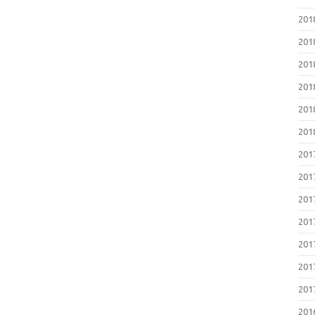
20
20
20
20
20
20
20
20
20
20
20
20
20
20