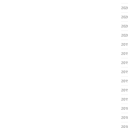
20
20
20
20
20
20
20
20
20
20
20
20
20
20