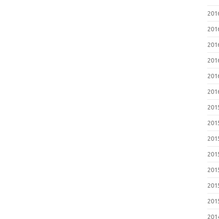
20
20
20
20
20
20
20
20
20
20
20
20
20
20