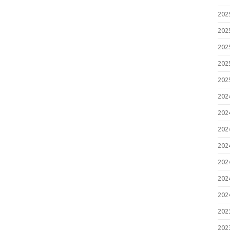
20
20
20
20
20
20
20
20
20
20
20
20
20
20