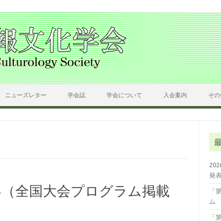
ニューズレター
学会誌
学会について
入会案内
その
20
発
73（全国大会プログラム掲載
「
ム
「