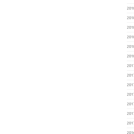
20
20
20
20
20
20
20
20
20
20
20
20
20
20