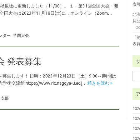
表
掲載版に更新しました（11/08）。 １．第31回全国大会・開
回全国大会は2023年11月18日(土)に，オンライン（Zoom…
北
員
2
レター
全国大会
「
表
会 発表募集
検
集します！ 日時：2023年12月23日（土）9:00～(時間は
索:
ttps://www.ric.nagoya-u.ac.j…
続きを読む »
支部
20
20
20
20