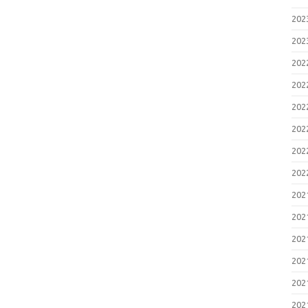
20
20
20
20
20
20
20
20
20
20
20
20
20
20