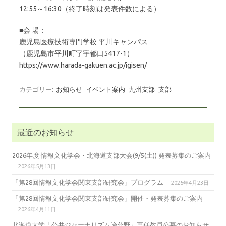
12:55～16:30（終了時刻は発表件数による）
■会 場：
鹿児島医療技術専門学校 平川キャンパス
（鹿児島市平川町字宇都口5417-1）
https://www.harada-gakuen.ac.jp/igisen/
カテゴリー:
お知らせ
イベント案内
九州支部
支部
最近のお知らせ
2026年度 情報文化学会・北海道支部大会(9/5(土)) 発表募集のご案内
2026年5月13日
「第28回情報文化学会関東支部研究会」プログラム
2026年4月23日
「第28回情報文化学会関東支部研究会」開催・発表募集のご案内
2026年4月11日
北海道大学「公共ジャーナリズム論分野」専任教員公募のお知らせ