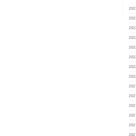
20
20
20
20
20
20
20
20
20
20
20
20
20
20