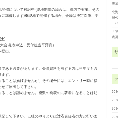
表
開催について検討中 (現地開催の場合は、都内で実施。その
北
うに準備します)※現地で開催する場合、会場は決定次第、学
員
2
「
表
(土)
大会 発表申込・受付担当平澤宛）
を提出。
検
員である必要があります。会員資格を有する方は当年度も含
索:
ります。
なることは妨げませんが、その場合には、エントリー時に指
わせて届出して下さい。
20
なることは認めません。複数の発表の共著者になることは妨
20
20
明記して下さい。以後のやりとりは対応責任者の方と行いま
20