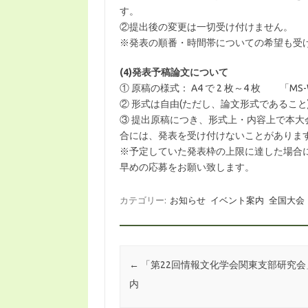
す。
②提出後の変更は一切受け付けません。
※発表の順番・時間帯についての希望も受
(4)
発表予稿論文について
① 原稿の様式： A4 で 2 枚～4 枚 「M
② 形式は自由(ただし、論文形式であるこ
③ 提出原稿につき、形式上・内容上で本
合には、発表を受け付けないことがありま
※予定していた発表枠の上限に達した場合
早めの応募をお願い致します。
カテゴリー:
お知らせ
イベント案内
全国大会
投稿ナビゲーション
←
「第22回情報文化学会関東支部研究会
内