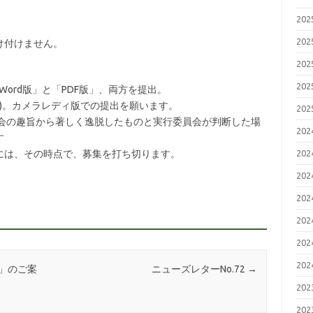
20
20
け付けません。
20
20
S-Word版」と「PDF版」、両方を提出。
と)。カメラレディ版での提出を願います。
20
大会の趣旨から著しく逸脱したものと実行委員会が判断した場
20
す
には、その時点で、募集を打ち切ります。
20
20
20
20
20
20
」のご案
ニューズレターNo.72
→
20
20