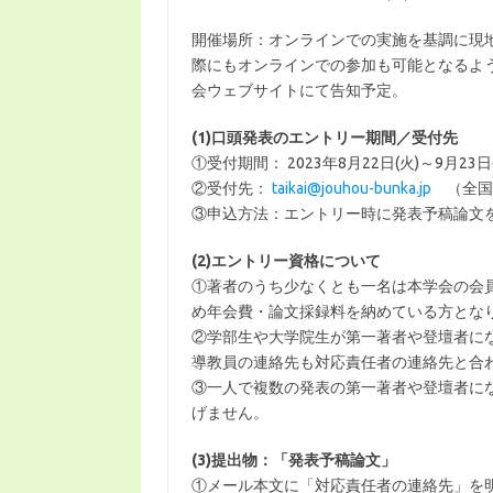
開催場所：オンラインでの実施を基調に現地
際にもオンラインでの参加も可能となるよ
会ウェブサイトにて告知予定。
(1)
口頭発表のエントリー期間／受付先
①受付期間： 2023年8月22日(火)～9月23日
②受付先：
taikai@jouhou-bunka.jp
（全国
③申込方法：エントリー時に発表予稿論文
(2)
エントリー資格について
①著者のうち少なくとも一名は本学会の会
め年会費・論文採録料を納めている方とな
②学部生や大学院生が第一著者や登壇者に
導教員の連絡先も対応責任者の連絡先と合
③一人で複数の発表の第一著者や登壇者に
げません。
(3)
提出物：「発表予稿論文」
①メール本文に「対応責任者の連絡先」を