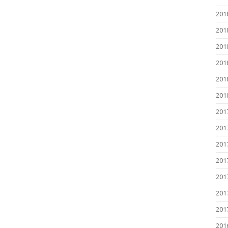
20
20
20
20
20
20
20
20
20
20
20
20
20
20