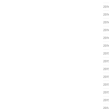
20
20
20
20
20
20
20
20
20
20
20
20
20
20