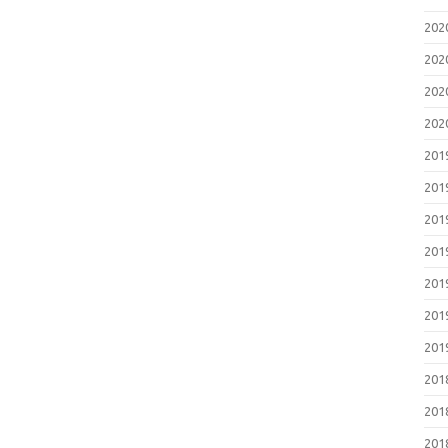
20
20
20
20
20
20
20
20
20
20
20
20
20
20