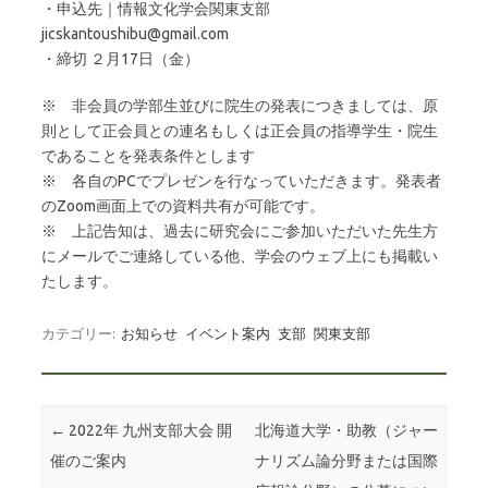
・申込先｜情報文化学会関東支部
jicskantoushibu@gmail.com
・締切 ２月17日（金）
※ 非会員の学部生並びに院生の発表につきましては、原
則として正会員との連名もしくは正会員の指導学生・院生
であることを発表条件とします
※ 各自のPCでプレゼンを行なっていただきます。発表者
のZoom画面上での資料共有が可能です。
※ 上記告知は、過去に研究会にご参加いただいた先生方
にメールでご連絡している他、学会のウェブ上にも掲載い
たします。
カテゴリー:
お知らせ
イベント案内
支部
関東支部
投稿ナビゲーション
←
2022年 九州支部大会 開
北海道大学・助教（ジャー
催のご案内
ナリズム論分野または国際