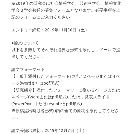
※2019年の研究会は社会情報学会、芸術科学会、情報文化
学会３学会共通の募集フォームとなります。必要事項を上
記のフォームにご入力ください．
エントリー締切：2019年11月30日（土）
●論文について
以下を参照してそれぞれ必要な形式を添付し，メールで提
出してください．
論文フォーマット：
【一般】添付したフォーマットに従い２ページまたは４ペ
ージ(Wordまたはpdf形式)
【研究紹介】添付したフォーマットに従い２ページまたは
４ページ(Wordまたはpdf形式)または，発表スライド
(PowerPointまたはkeynoteとpdf形式)
※原稿提出時は各形式()内の全ての原稿を添付してくださ
い．
論文等提出締切：2019年12月7日（土）