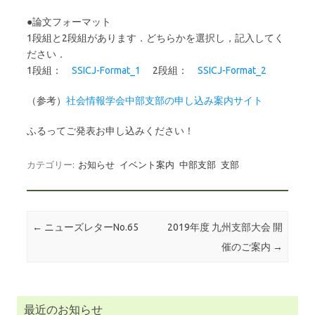
●論文フォーマット
1段組と2段組があります．どちらかを選択し，記入してく
ださい．
1段組：
SSICJ-Format_1
2段組：
SSICJ-Format_2
（参考）
社会情報学会中部支部の申し込み案内サイト
ふるってご発表お申し込みください！
カテゴリー:
お知らせ
イベント案内
中部支部
支部
投稿ナビゲーション
←
ニューズレターNo.65
2019年度 九州支部大会 開
催のご案内
→
最近のお知らせ