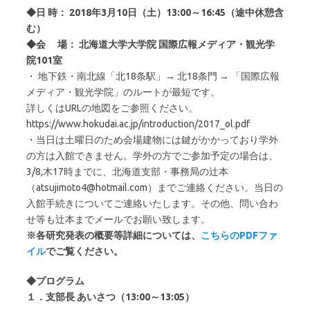
◆日 時： 2018年3月10日（土）13:00～16:45（途中休憩含
む）
◆会 場： 北海道大学大学院 国際広報メディア・観光学
院101室
・ 地下鉄・南北線「北18条駅」→ 北18条門 → 「国際広報
メディア・観光学院」のルートが最短です。
詳しくはURLの地図をご参照ください。
https://www.hokudai.ac.jp/introduction/2017_ol.pdf
・当日は土曜日のため会場建物には鍵がかかっており学外
の方は入館できません。学外の方でご参加予定の場合は、
3/8,木17時までに、北海道支部・事務局の辻本
（atsujimoto4@hotmail.com）までご連絡ください。当日の
入館手続きについてご連絡いたします。その他、問い合わ
せ等も辻本までメールでお願い致します。
※各研究発表の概要等詳細については、
こちらのPDFファ
イル
でご覧ください。
◆プログラム
１．支部長 あいさつ（13:00～13:05）