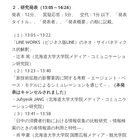
２．研究発表（13:05～16:26）
発表：12分、 質疑応答：5分、 交代：1分 以下、「発表
タイトル」、「発表者」、「発表概要」の順に記載。
（１）13:05～13:22
「LINE WORKS（ビジネス版LINE）のネオ・サイバネティク
ス的解釈」
・辻本 篤（北海道大学大学院メディア・コミュニケーショ
ン研究院）
（２）13:23～13:40
「新技術拡散の影響要因に関する考察 －エージェント・ベ
ース・モデルによるシミュレーションを通じて－」
（本発
表はキャンセルされました）
・Juhyeok JANG（北海道大学大学院メディア・コミュニケ
ーション研究院）
（３）13:41～13:58
「日中の消費者行動における情報収集の比較研究 －情報検
索のときの各情報源の利用と特性―」
・肖 申夏（北海道大学大学院 国際広報メディア・観光学院