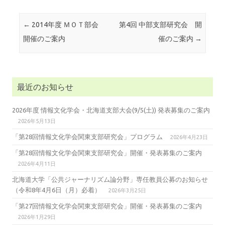
投稿ナビゲーション
←
2014年度 ＭＯＴ部会
第4回 中部支部研究会 開
開催のご案内
催のご案内
→
最近のお知らせ
2026年度 情報文化学会・北海道支部大会(9/5(土)) 発表募集のご案内
2026年5月13日
「第28回情報文化学会関東支部研究会」プログラム
2026年4月23日
「第28回情報文化学会関東支部研究会」開催・発表募集のご案内
2026年4月11日
北海道大学「公共ジャーナリズム論分野」専任教員公募のお知らせ
（令和8年4月6日（月）必着）
2026年3月25日
「第27回情報文化学会関東支部研究会」開催・発表募集のご案内
2026年1月29日