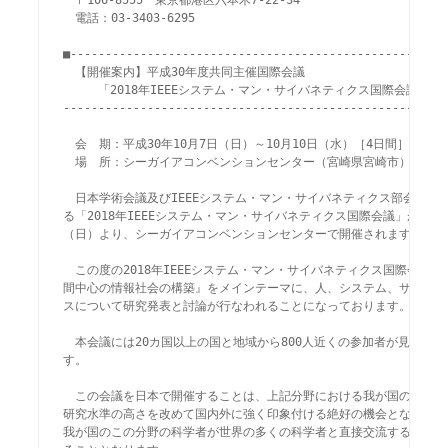
　〒106-8555　東京都港区六本木7-22-34

　電話：03-3403-6295

■------------------------------------------------------
　【開催案内】平成30年度共同主催国際会議

     「2018年IEEEシステム・マン・サイバネティクス国際会議」

-------------------------------------------------------
　会　期：平成30年10月7日（日）～10月10日（水）［4日間］

　場　所：シーガイアコンベンションセンター（宮崎県宮崎市）

　日本学術会議及びIEEEシステム・マン・サイバネティクス部会が共同
る「2018年IEEEシステム・マン・サイバネティクス国際会議」が、10月
（日）より、シーガイアコンベンションセンターで開催されます。

　この度の2018年IEEEシステム・マン・サイバネティクス国際会議で
間中心の情報社会の構築』をメインテーマに、人、システム、サイバネテ
スについて研究発表と討論が行なわれることになっております。

　本会議には20カ国以上の国と地域から800人近くの参加者が見込まれ
す。

　この会議を日本で開催することは、上記分野における我が国のプレゼン
研究水準の高さを改めて国内外に強く印象付ける絶好の機会となるととも
我が国のこの分野の科学者が世界の多くの科学者と直接交流する機会を与