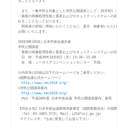
ることとなります。

　また、一般市民を対象とした市民公開講座として、10月8日（月)に

「最新の画像処理技術と畜産およびセキュリティシステムへの応用」が開
れることとなっております。

　関係者の皆様に周知いただくとともに、是非、御参加いただけますよう
お願いいたします。

IEEESMC2018と日本学術会議共催

市民公開講座

「最新の画像処理技術と畜産およびセキュリティシステムへの応用」

　日　時：平成30年10月8日（月）13:30～15:00 

　会　場：シーガイアコンベンションセンター「天端」

※内容等の詳細は以下のホームページをご参照ください。

○国際会議公式ホームページ

http://www.smc2018.org/
○市民公開講座案内

http://www.smc2018.org/
　内の「平成30年度 日本学術会議 市民公開講座案内」参照

【問合せ先】日本学術会議事務局参事官（国際業務担当）付国際会議担当
 （Tel：03-3403-5731、Mail：i254*scj.go.jp）

 ※アドレス中、*を@に変更してお送り下さい
