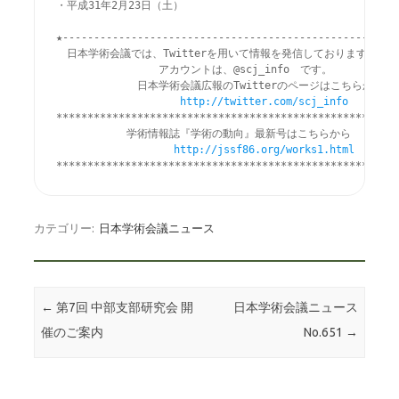
・平成31年2月23日（土）

★------------------------------------------------------
　日本学術会議では、Twitterを用いて情報を発信しております。

　　　　　　 　　　アカウントは、@scj_info　です。

　　　　　　 　日本学術会議広報のTwitterのページはこちらから

http://twitter.com/scj_info
*******************************************************
　　　　　　 学術情報誌『学術の動向』最新号はこちらから

http://jssf86.org/works1.html
*******************************************************
カテゴリー:
日本学術会議ニュース
投稿ナビゲーション
←
第7回 中部支部研究会 開
日本学術会議ニュース
催のご案内
No.651
→