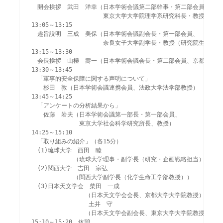
　開会挨拶　武田　洋幸（日本学術会議第二部幹事・第二部会員、

　　　　　　　　　　　　東京大学大学院理学系研究科長・教授）

13:05～13:15

　趣旨説明　三成　美保（日本学術会議副会長・第一部会員、

　　　　　　　　　　　　奈良女子大学副学長・教授（研究院生活環境
13:15～13:30

　会長挨拶　山極　壽一（日本学術会議会長・第二部会員、京都大学総長
13:30～13:45

　「軍事的安全保障に関する声明について」

　　杉田　敦（日本学術会議連携会員、法政大学法学部教授）

13:45～14:25

　「アンケートの分析結果から」

　　佐藤　岩夫（日本学術会議第一部長・第一部会員、

　　　　　　　　東京大学社会科学研究所長、教授）

14:25～15:10

　「取り組みの紹介」（各15分）

　(1)琉球大学　西田　睦

　　　　　　　（琉球大学理事・副学長（研究・企画戦略担当））

　(2)関西大学　吉田　宗弘

　　　　　　　（関西大学副学長（化学生命工学部教授））

　(3)日本天文学会　柴田　一成

　　　　　　　　　（日本天文学会会長、京都大学大学院教授）

　　　　　　　　　 土井　守

　　　　　　　　　（日本天文学会副会長、東京大学大学院教授）

15:10～15:20　休憩
