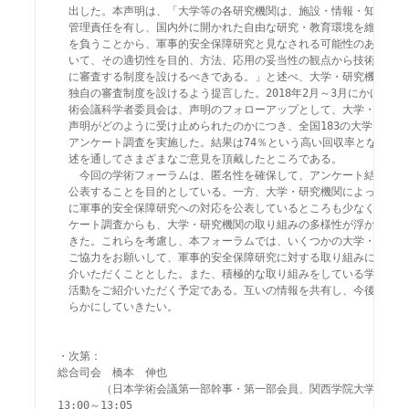
　出した。本声明は、「大学等の各研究機関は、施設・情報・知的財産等
　管理責任を有し、国内外に開かれた自由な研究・教育環境を維持する責
　を負うことから、軍事的安全保障研究と見なされる可能性のある研究に
　いて、その適切性を目的、方法、応用の妥当性の観点から技術的・倫理
　に審査する制度を設けるべきである。」と述べ、大学・研究機関に対し
　独自の審査制度を設けるよう提言した。2018年2月～3月にかけて、日
　術会議科学者委員会は、声明のフォローアップとして、大学・研究機関
　声明がどのように受け止められたのかにつき、全国183の大学・研究機
　アンケート調査を実施した。結果は74％という高い回収率となり、自
　述を通してさまざまなご意見を頂戴したところである。

　　今回の学術フォーラムは、匿名性を確保して、アンケート結果を分析
　公表することを目的としている。一方、大学・研究機関によっては、す
　に軍事的安全保障研究への対応を公表しているところも少なくない。ア
　ケート調査からも、大学・研究機関の取り組みの多様性が浮かび上がっ
　きた。これらを考慮し、本フォーラムでは、いくつかの大学・研究機関
　ご協力をお願いして、軍事的安全保障研究に対する取り組みについてご
　介いただくこととした。また、積極的な取り組みをしている学協会から
　活動をご紹介いただく予定である。互いの情報を共有し、今後の課題を
　らかにしていきたい。

・次第：

総合司会　橋本　伸也

　　　　（日本学術会議第一部幹事・第一部会員、関西学院大学文学部教
13:00～13:05
