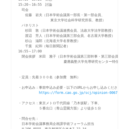
15:20～16:55　討論

　司会

　　佐藤　岩夫（日本学術会議第一部長・第一部会員、

                東京大学社会科学研究所長、教授）

　パネリスト

　　杉田　敦（日本学術会議連携会員、法政大学法学部教授）

　　渡辺　芳人（日本学術会議第三部会員、名古屋大学教授）

　　杉山　滋郎（北海道大学名誉教授）

　　千葉　紀和（毎日新聞記者）

16:55～17:00

　閉会挨拶　米田　雅子（日本学術会議第三部幹事・第三部会員、

         　　　　　     慶應義塾大学先導研究センター特任教授）
・定員：先着３００名（参加費　無料）

・お申込み：事前申込み必要・以下のURLからお申し込みください　　
https://form.cao.go.jp/scj/opinion-0067.html
・アクセス：東京メトロ千代田線「乃木坂駅」下車、

　　　　　　５番出口（青山霊園方面）より徒歩１分

・問合せ先：

　日本学術会議事務局企画課学術フォーラム担当
