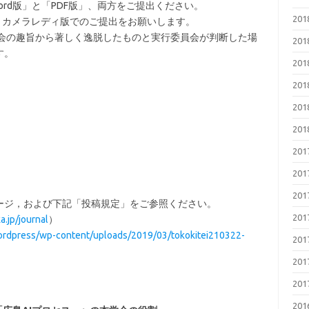
S-Word版」と「PDF版」、両方をご提出ください。
20
)。カメラレディ版でのご提出をお願いします。
大会の趣旨から著しく逸脱したものと実行委員会が判断した場
20
す。
20
20
20
20
20
20
20
ージ，および下記「投稿規定」をご参照ください。
20
a.jp/journal
）
wordpress/wp-content/uploads/2019/03/tokokitei210322-
20
20
20
20