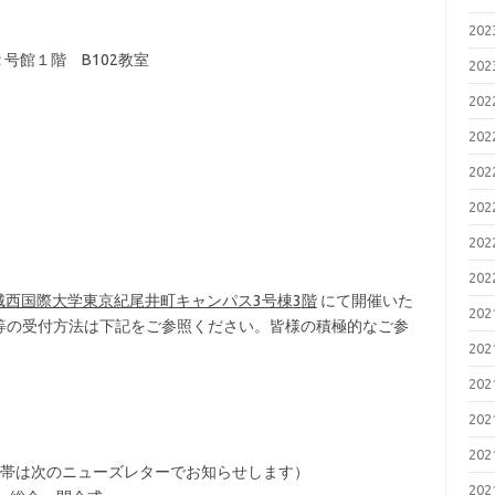
20
号館１階 B102教室
20
20
20
20
20
20
20
城西国際大学東京紀尾井町キャンパス3号棟
3
階
にて開催いた
20
等の受付方法は下記をご参照ください。皆様の積極的なご参
20
20
20
20
（時間帯は次のニューズレターでお知らせします）
20