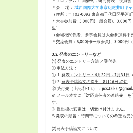
＊プログラム： 開会式，研究発表，役員会
＊会 場：
城西国際大学東京紀尾井町キャ
（住所：〒102-0093 東京都千代田区平河町2丁
＊大会参加費 : 5,000円(一般会員)、3,0
生）
（会場校関係者、参事会員は大会参加費不
＊交流会費：5,000円(一般会員)、3,000
3.2
発表のエントリーなど
(1) 発表のエントリー方法 ／受付先
① 申込方法：
①-1.
発表エントリー：
6
月22日～7月31日
①-2.
発表予稿論文の提出：8月
26
日 締切
② 受付先（上記①-1,2）： jics.taikai@
※ メール本文に「対応責任者の連絡先」
す。
※ 提出後の変更は一切受け付けません。
※発表の順番・時間帯についての希望も受
(2)発表予稿論文について