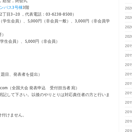
，総会，閉会式
ンパス3号棟
3階
20
目3−20 ，代表電話：03-6238-8500）
20
00円（学生会員）、5,000円（非会員一般）、3,000円（非会員学
20
要）
20
円（学生会員）、5,000円（非会員）
20
20
20
（題目、発表者を提出）
20
20
gmail.com（全国大会 発表申込 受付担当者 宛）
20
を明記して下さい。以後のやりとりは対応責任者の方と行いま
20
20
け付けません。
20
20