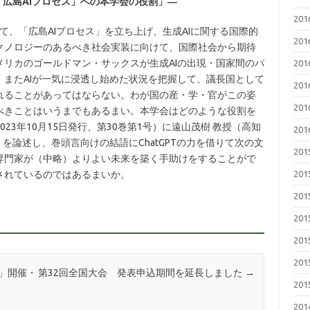
「広島AIプロセス」への本学会の役割」―
20
して、「広島AIプロセス」を立ち上げ、生成AIに関する国際的
20
クノロジーのあるべき社会実装に向けて、国際社会から期待
リカのゴールドマン・サックスが生成AIの出現・国家間のパ
20
またAIが一気に浸透し始めた状況を把握して、議長国として
20
れることがあってはならない。わが国の産・学・官がこの姿
20
べきことはいうまでもあるまい。本学会はどのような役割を
23年10月15日発行、第30巻第1号）に遠山茂樹 教授（高知
20
を論述し、巻頭言向けの結語にChatGPTの力を借りて次の文
20
専門家が（中略）よりよい未来を築く手助けをすることがで
されているのではあるまいか。
20
20
20
20
20
」開催・
第32回全国大会 発表申込期間を延長しました
→
20
20