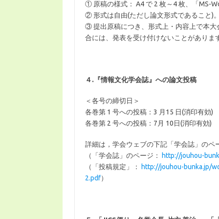
① 原稿の様式： A4 で 2 枚～4 枚、「M
② 形式は自由(ただし論文形式であること
③ 提出原稿につき、形式上・内容上で本
合には、発表を受け付けないことがありま
４.『情報文化学会誌』への論文投稿
＜各号の締切日＞
各巻第 1 号への投稿：3 月15 日(消印有効)
各巻第 2 号への投稿：7月 10日(消印有効)
詳細は，学会ウェブの下記「学会誌」のペ
（「学会誌」のページ：
http://jouhou-bunk
（「投稿規定」：
http://jouhou-bunka.jp/
2.pdf
）