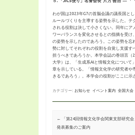
５. 「JICS便り」名誉会長 片方 善治
― 「
わが国は2023年G7の首脳会議の議長国と
ルールづくりを主導する姿勢を示した。テ
される役割は決して小さくない。同年にアメ
ワーバランスを変化させるとの指摘を受け、
の姿勢を示したのであろう。この姿勢を忘
勢に対してそれぞれの役割を自覚し支援す
担うべきであろうか。本学会誌の巻頭言（20
大学）は、「生成系AIと情報文化について」
章を示している。「情報文化学の研究者や
きるであろう」。本学会の役割がここに示
カテゴリー:
お知らせ
イベント案内
全国大会
投稿ナビゲーション
←
「第24回情報文化学会関東支部研究会
発表募集のご案内