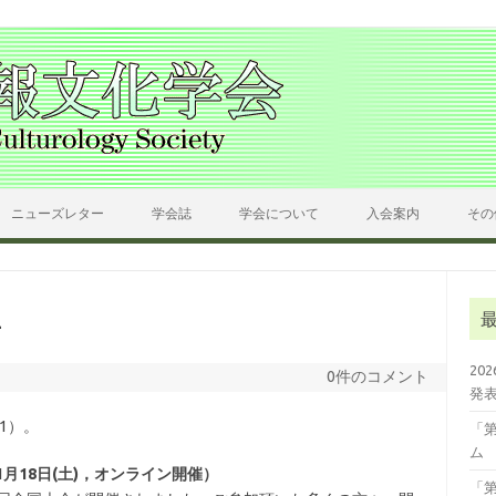
ニューズレター
学会誌
学会について
入会案内
その
4
20
0件のコメント
発
1）。
「
ム
1月18日(土)，オンライン開催）
「