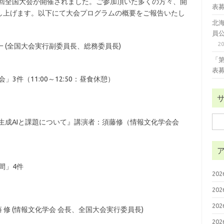
第31回全国大会が開催されました。ご参加頂いた多くの方々、開
表
し上げます。以下にて大会プログラムの概要をご報告いたし
北
員
2
洋一 (全国大会実行副委員長、総務委員長)
「
表
会」3件（11:00～12:50：昼食休憩）
検
ーマ:『生成AIと課題について』講演者：須藤修（情報文化学会会
索:
人間」4件
20
20
20
須藤 修 (情報文化学会 会長、全国大会実行委員長)
20